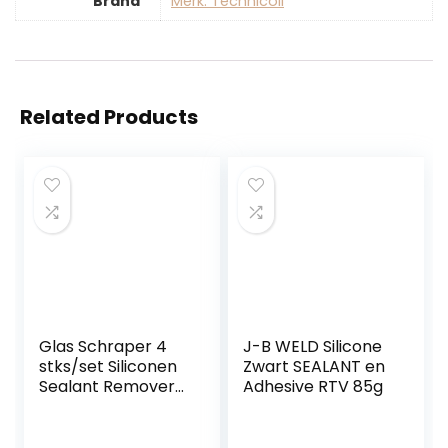
Brand
Merk: Technicoll
Related Products
Glas Schraper 4
J-B WELD Silicone
stks/set Siliconen
Zwart SEALANT en
Sealant Remover
Adhesive RTV 85g
Smoother Finisher
Schraper Cleaner
Breeuwen Tool Kit