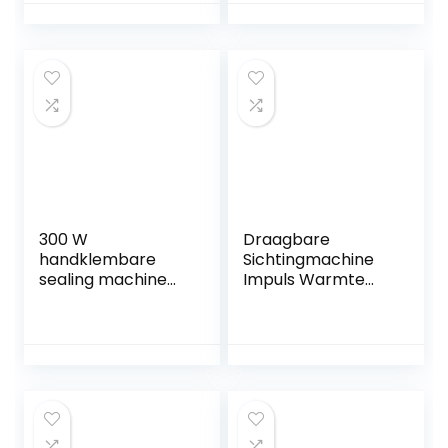
300 W
Draagbare
handklembare
Sichtingmachine
sealing machine
Impuls Warmte
tangafdichting
Sealer Handdruk
machine sealers
Plastic Film
Voedseltas 350W
200mm Sealing
Machine,
Draagbare Sealing
Machine