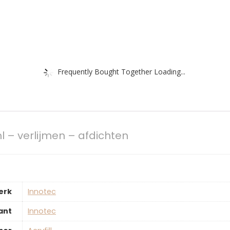
Frequently Bought Together Loading...
0ml – verlijmen – afdichten
erk
‎Innotec
ant
‎Innotec