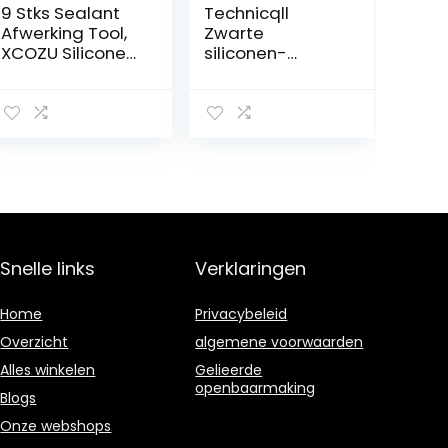
9 Stks Sealant
Technicqll
Afwerking Tool,
Zwarte
XCOZU Siliconen
siliconen-
Tool Sealant
afdichtmiddel
Remover, Kitset
voor hoge
Tool Kit Siliconen
temperaturen
Smoothing Tool,
70 ml,
3 in 1 Siliconen
hittebestendig
Troffel Schraper
tot 300 °C
met 4 Pads
Sealant Grout
Smoother voor
Badkamer
Snelle links
Verklaringen
Keuken
Home
Privacybeleid
Overzicht
algemene voorwaarden
Alles winkelen
Gelieerde
openbaarmaking
Blogs
Onze webshops