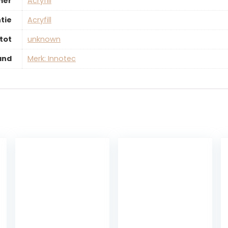
mer
‎Acryfill
tie
‎Acryfill
tot
‎unknown
and
Merk: Innotec