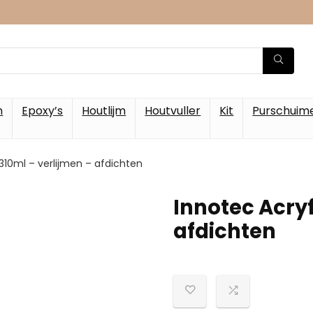
m
Epoxy’s
Houtlijm
Houtvuller
Kit
Purschuim
t 310ml – verlijmen – afdichten
Innotec Acryfi
afdichten