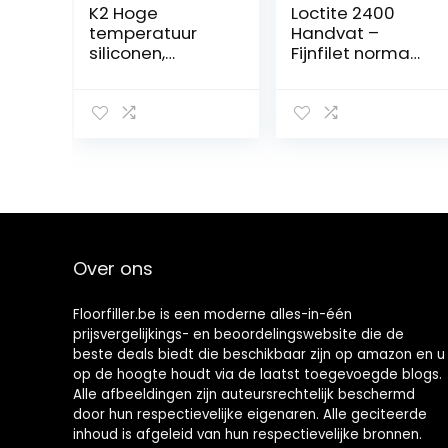
K2 Hoge
Loctite 2400
temperatuur
Handvat –
siliconen,
Fijnfilet normaal
afdichtingsmas
5 ml
sa,
afdichtsiliconen,
bestand tegen
hoge
temperaturen
tot +350 °C,
rood, 85 g
Over ons
Floorfiller.be is een moderne alles-in-één
prijsvergelijkings- en beoordelingswebsite die de
beste deals biedt die beschikbaar zijn op amazon en u
op de hoogte houdt via de laatst toegevoegde blogs.
Alle afbeeldingen zijn auteursrechtelijk beschermd
door hun respectievelijke eigenaren. Alle geciteerde
inhoud is afgeleid van hun respectievelijke bronnen.