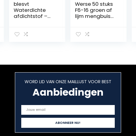
blesvt
Werse 50 stuks
Waterdichte
F6-16 groen af
afdichtstof –
lijm mengbuis
Onzichtbaar
statische mond
waterdicht anti-
deel 16 sproeiers
lek-
verzegelingsmid
del,
transparante
waterdichte
coatingsmiddel
en,
wandreparatie
WORD LID VAN ONZE MAILLIJST VOOR BEST
middel,
waterdicht
Aanbiedingen
middel