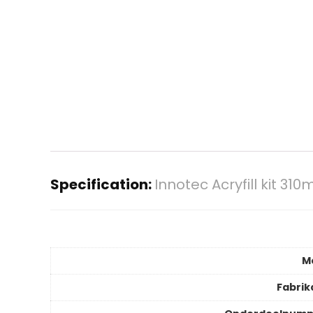
Specification:
Innotec Acryfill kit 31
M
Fabrik