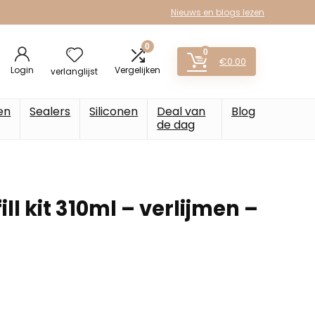
Nieuws en blogs lezen
0
0
€
0.00
Login
Vergelijken
verlanglijst
en
Sealers
Siliconen
Deal van
Blog
de dag
ll kit 310ml – verlijmen –