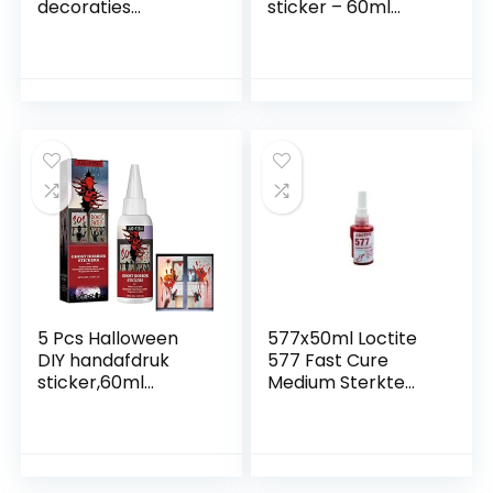
decoraties
sticker – 60ml
stickers,60ml
Halloween Bloody
Halloween DIY
Decorations
Bloody Handafdruk
Handafdruk
Footprint Window
Fluorescerende
Clings – Enge
pigmentcoating,Hal
feestartikelen voor
loween
spookhuisrekwisiet
Feestartikelen
en Dobooo
Vloeistof
Muurstickers
Decals Bhuj
5 Pcs Halloween
577x50ml Loctite
DIY handafdruk
577 Fast Cure
sticker,60ml
Medium Sterkte
Halloween Bloody
Seal 50ml
Hand Foot Print
Fluorescerende
Window Clings
Stickers –