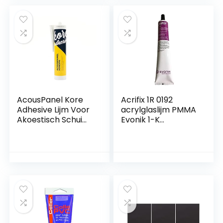
Halloween
Feestartikelen
Vloeistof
Muurstickers
Decals Cykt
AcousPanel Kore
Acrifix 1R 0192
Adhesive Lijm Voor
acrylglaslijm PMMA
Akoestisch Schuim
Evonik 1-K
en Paneel
reactielijm helder
bevestiging 300 ml
tube 125 €/kg