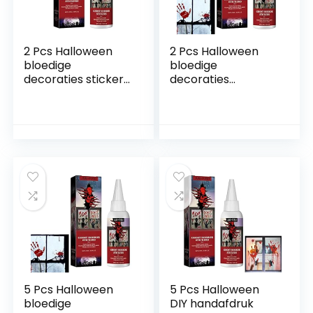
2 Pcs Halloween
2 Pcs Halloween
bloedige
bloedige
decoraties stickers
decoraties
| 60ml Horror
stickers,60ml
Stickers
Halloween Bloody
Fluorescerende
Decorations
Pigment Coating
Handafdruk
Bloedige
Fluorescerende
Handafdruk
pigmentcoating –
Footprint – Indoor
Halloween
Party Decor DIY
Feestartikelen
Decals
Vloeistof
Muurstickers
Muurstickers
Generic
Decals Richolyn
5 Pcs Halloween
5 Pcs Halloween
bloedige
DIY handafdruk