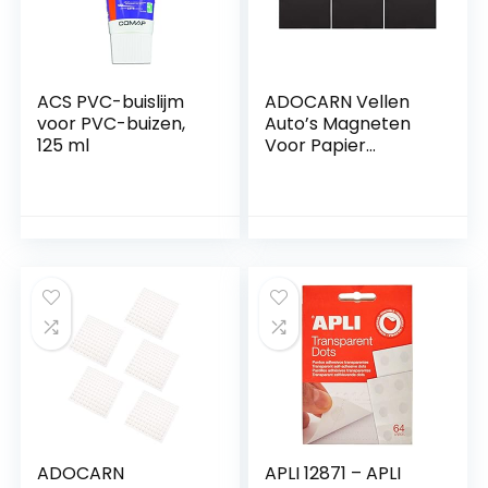
ACS PVC-buislijm
ADOCARN Vellen
voor PVC-buizen,
Auto’s Magneten
125 ml
Voor Papier
Gereedschap
Koelkast Foto
Koelkast Kunst
Flexibele Stempel
Snijdbaar Peel
Backing: Doe- -Zelf
en Zelf Projecten
Magneet Foto
Andere Nuttige
ADOCARN
APLI 12871 – APLI