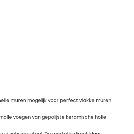
nelle muren mogelijk voor perfect vlakke muren
malle voegen van gepolijste keramische holle
rd schuimpistool. De mortel is direct klaar