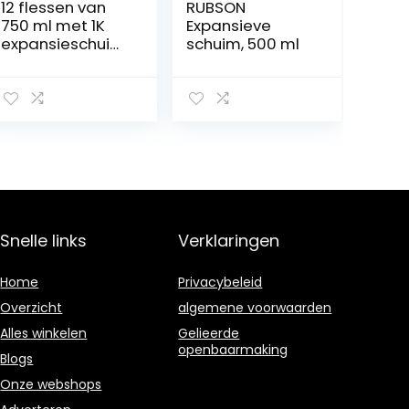
12 flessen van
RUBSON
750 ml met 1K
Expansieve
expansieschuim
schuim, 500 ml
op basis van
polyurethaan, 1
reiniger en 1
pistool
Snelle links
Verklaringen
Home
Privacybeleid
Overzicht
algemene voorwaarden
Alles winkelen
Gelieerde
openbaarmaking
Blogs
Onze webshops