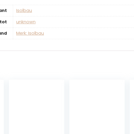
ant
‎Isolbau
tot
‎unknown
and
Merk: Isolbau