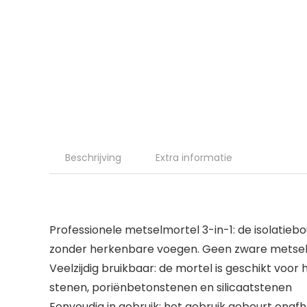
Beschrijving
Extra informatie
Professionele metselmortel 3-in-1: de isolatie
zonder herkenbare voegen. Geen zware metse
Veelzijdig bruikbaar: de mortel is geschikt v
stenen, poriënbetonstenen en silicaatstenen
Eenvoudig in gebruik: het gebruik gebeurt onaf