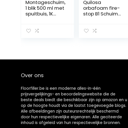
Montageschuim,
Quilosa
1 blik 500 ml met
orbafoam fire-
spuitbuis, 1K
stop B1 Schuim
bouwschuim,
naalden
polyurethaansc
huim,
adapterschuim
Over ons
Floorfiller.be is een moderne alles-in-één
prijsvergelijkings- en beoordelingswebsite die de
beste deals biedt die beschikbaar zijn op amazon en u
op de hoogte houdt via de laatst toegevoegde blogs.
Alle afbeeldingen zijn auteursrechtelijk beschermd
door hun respectievelijke eigenaren. Alle geciteerde
inhoud is afgeleid van hun respectievelijke bronnen.