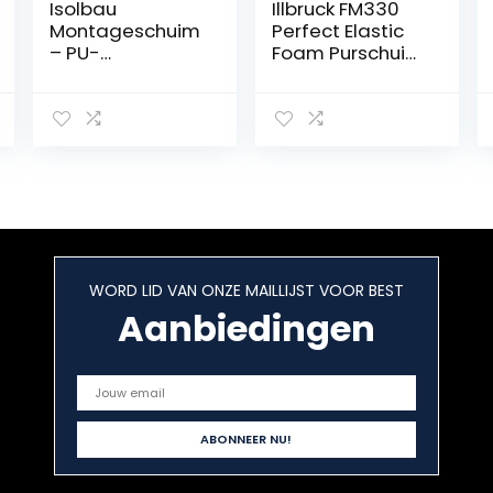
Isolbau
Illbruck FM330
Montageschuim
Perfect Elastic
– PU-
Foam Purschuim
bouwschuim
– Elastisch –
voor
880ml
schuimpistolen
– 1K
pistoolschuim
voor binnen en
buiten – 6 x 750
ml
WORD LID VAN ONZE MAILLIJST VOOR BEST
Aanbiedingen