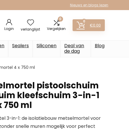
Nieuws en blogs lezen
0
0
€
0.00
Login
Vergelijken
verlanglijst
en
Sealers
Siliconen
Deal van
Blog
de dag
mortel 4 x 750 ml
elmortel pistoolschuim
im kleefschuim 3-in-1
x 750 ml
el 3-in-1: de isolatiebouw metselmortel voor
zonder snelle muren mogelijk voor perfect