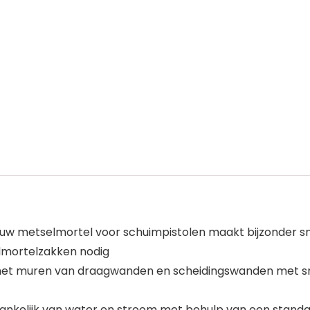
bouw metselmortel voor schuimpistolen maakt bijzonder s
lmortelzakken nodig
oor het muren van draagwanden en scheidingswanden met s
hankelijk van water en stroom met behulp van een standaa