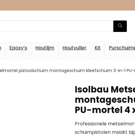
m
Epoxy’s
Houtlijm
Houtvuller
Kit
Purschuim
selmortel pistoolschuim montageschuim kleefschuim 3-in-1 PU-
Isolbau Mets
montageschu
PU-mortel 4 
Professionele metselmort
schuimpistolen maakt bij