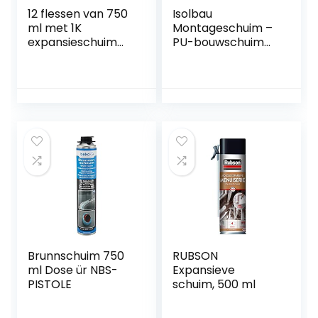
12 flessen van 750
Isolbau
ml met 1K
Montageschuim –
expansieschuim
PU-bouwschuim
op basis van
voor
polyurethaan, 1
schuimpistolen –
reiniger en 1 pistool
1K pistoolschuim
voor binnen en
buiten – 24 x 750
ml
Brunnschuim 750
RUBSON
ml Dose ür NBS-
Expansieve
PISTOLE
schuim, 500 ml