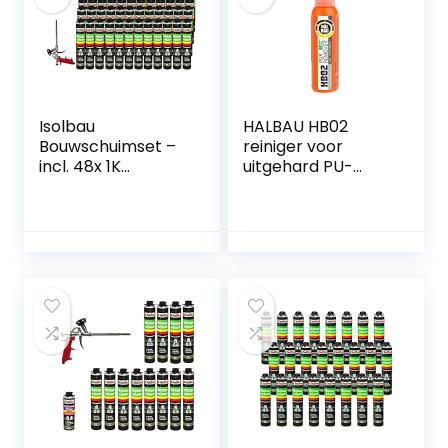
Isolbau
HALBAU HB02
Bouwschuimset –
reiniger voor
incl. 48x 1K
uitgehard PU-
montageschuim
schuim, PU-
pistool schuim (elk
remover
750 ml) & 1x
schuimlossers, 100
schuimpistool
ml