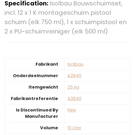
Specification:
Isolbau Bouwschuimset,
incl. 12 x 1 K montageschuim pistool
schuim (elk 750 ml), 1 x schuimpistool en
2 x PU-schuimreiniger (elk 500 ml)
Fabrikant
‎Isolbau
Onderdeelnummer
‎A2840
Itemgewicht
‎25 kg
Fabrikantreferentie
‎A2840
Is Discontinued By
‎Nee
Manufacturer
Volume
‎10 Liter