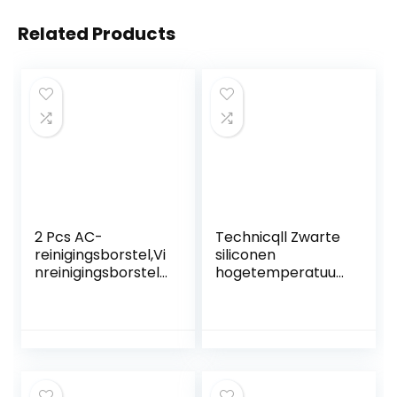
Related Products
2 Pcs AC-
Technicqll Zwarte
reinigingsborstel,Vi
siliconen
nreinigingsborstel |
hogetemperatuur
6 In 1
afdichtmiddel 20
Airconditioner
ml, hittebestendig
Reinigingsgereeds
tot 300 °C
chap Kit, AC
Ventilatieborstel
Voor Huis, Blinde
Reinigingsborstel