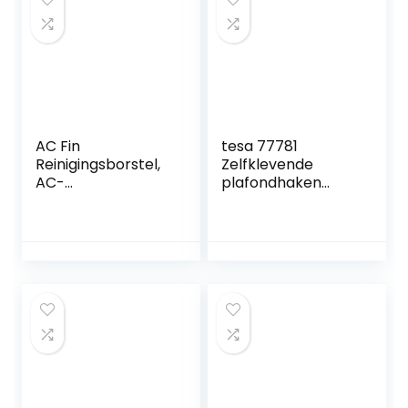
Leling
AC Fin
tesa 77781
Reinigingsborstel,
Zelfklevende
AC-
plafondhaken
condensorspoelrei
behang en
nigerborstel, 6 In 1
pleisterwerk –
Airconditioner
ideaal voor het
Reinigingsgereeds
bevestigen van
chap Kit, AC
decoratieve
Ventilatieborstel
objecten – houdt
Voor Huis, Blinde
tot 0,5 kg/haak –
Reinigingsborstel
zonder sporen
Generic
verwijderbaar, wit,
3 stuks