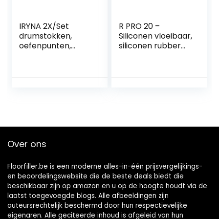
IRYNA 2X/Set
R PRO 20 –
drumstokken,
Siliconen vloeibaar,
oefenpunten,
siliconen rubber
draagbare
dupliceersiliconen,
drumdemper,
Afvormmassa, and
siliconen
siliconenrubber 1:1
drumdemper,
(500 gr)
muziekinstrument
en, accessoires
voor drumstokken,
2 stuks
Over ons
Floorfiller.be is een moderne alles-in-één prijsvergelijkings-
en beoordelingswebsite die de beste deals biedt die
beschikbaar zijn op amazon en u op de hoogte houdt via de
laatst toegevoegde blogs. Alle afbeeldingen zijn
auteursrechtelijk beschermd door hun respectievelijke
eigenaren. Alle geciteerde inhoud is afgeleid van hun