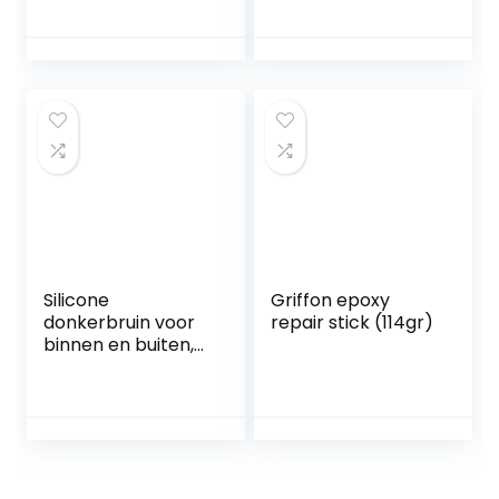
drumdemper,
Airconditioner
siliconen
Reinigingsgereeds
drumdemper,
chap Kit, AC
muziekinstrument
Ventilatieborstel
en, accessoires
Voor Huis, Blinde
voor drumstokken,
Reinigingsborstel
2 stuks
Leling
Silicone
Griffon epoxy
donkerbruin voor
repair stick (114gr)
binnen en buiten,
leeuwendicht,
bouwsiliconen, 310
ml, buitenraam,
watervast/uv-
bestendig, 1,
donkerbruin