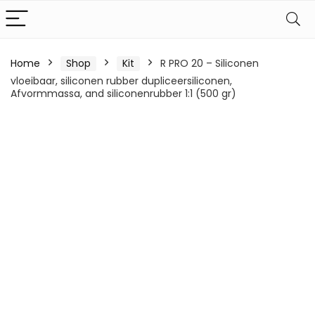
Home
Shop
Kit
R PRO 20 – Siliconen
vloeibaar, siliconen rubber dupliceersiliconen,
Afvormmassa, and siliconenrubber 1:1 (500 gr)