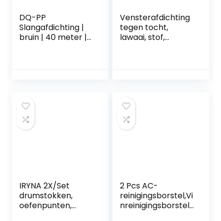
DQ-PP
Vensterafdichting
Slangafdichting |
tegen tocht,
bruin | 40 meter |
lawaai, stof,
TPE-rubber | STD-
bespaart
03 | slangdiameter:
stookkosten,
8 mm
afdichting, 5 mm
groefbreedte: 3
groefbreedte 12
mm |
mm vouwbreedte,
kamerdeurafdichti
hoogwaardige
ng rubberen
rubberen
afdichtband
afdichting,
deurrubber
afdichting voor
deurafdichting
houten raam en
kozijnafdichting
stalen kozijnen,
afdichtingsprofiel
venster (4
hoeken/frame/wit
)
IRYNA 2X/Set
2 Pcs AC-
drumstokken,
reinigingsborstel,Vi
oefenpunten,
nreinigingsborstel |
draagbare
6 In 1