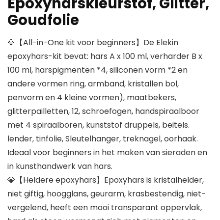
Epoxyharskleurstof, Glitter,
Goudfolie
💎【All-in-One kit voor beginners】De Elekin
epoxyhars-kit bevat: hars A x 100 ml, verharder B x
100 ml, harspigmenten *4, siliconen vorm *2 en
andere vormen ring, armband, kristallen bol,
penvorm en 4 kleine vormen), maatbekers,
glitterpailletten, 12, schroefogen, handspiraalboor
met 4 spiraalboren, kunststof druppels, beitels.
lender, tinfolie, Sleutelhanger, treknagel, oorhaak.
Ideaal voor beginners in het maken van sieraden en
in kunsthandwerk van hars.
💎【Heldere epoxyhars】Epoxyhars is kristalhelder,
niet giftig, hoogglans, geurarm, krasbestendig, niet-
vergelend, heeft een mooi transparant oppervlak,