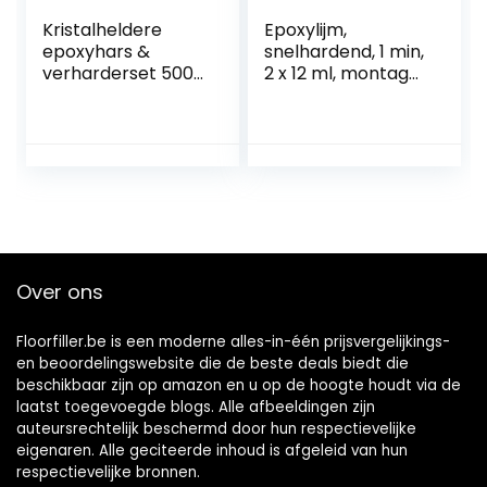
Kristalheldere
Epoxylijm,
epoxyhars &
snelhardend, 1 min,
verharderset 500
2 x 12 ml, montage,
ml, 2-delige
reparatie, lijmen
zelfnivellerende
op glas, porselein,
giethars epoxy
keramiek,
resin beginners
kunststof, steen,
voor gieten en
beton, marmer,
coaten, kunst,
metaal, rubber,
sieraden maken,
hout
ambachtelijke
decoratie
Over ons
Floorfiller.be is een moderne alles-in-één prijsvergelijkings-
en beoordelingswebsite die de beste deals biedt die
beschikbaar zijn op amazon en u op de hoogte houdt via de
laatst toegevoegde blogs. Alle afbeeldingen zijn
auteursrechtelijk beschermd door hun respectievelijke
eigenaren. Alle geciteerde inhoud is afgeleid van hun
respectievelijke bronnen.