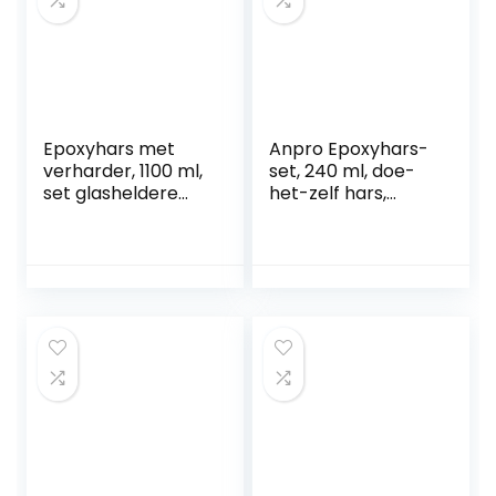
Epoxyhars met
Anpro Epoxyhars-
verharder, 1100 ml,
set, 240 ml, doe-
set glasheldere
het-zelf hars,
giethars voor hout,
epoxyhars met
2-delige giethars
harder,
voor kunst,
epoxyharsvormen,
sieraden maken
verf, glitter,
handschoenen,
maatbeker, voor
kunst, handwerk,
sieraden maken