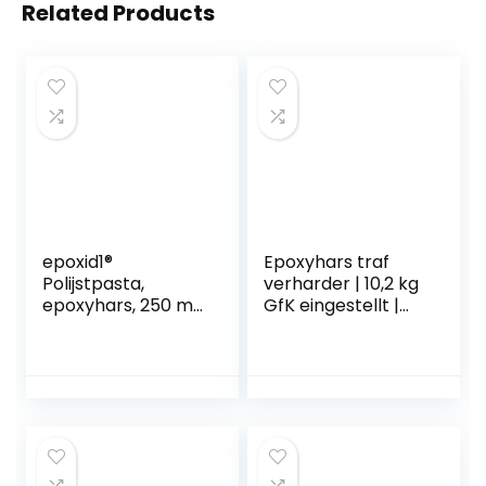
Related Products
epoxid1®
Epoxyhars traf
Polijstpasta,
verharder | 10,2 kg
epoxyhars, 250 ml,
GfK eingestellt |
polijstpasta voor
professionele
hoogglanzende
kwaliteit
afwerking,
glashelder &
micropareltechnol
reukarm | giethars
ogie, polijstpasta
voor hout +
voor epoxyhars,
beschermende
kunststof
handschoenen