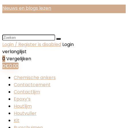
Nieuws en blogs lezen
Login / Register is disabled
Login
verlanglijst
0
Vergelijken
0
€
0.00
Chemische ankers
Contactcement
Contactlijm
Epoxy’s
Houtlijm
Houtvuller
Kit
Purschuimen