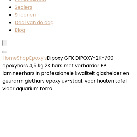
Sealers
Siliconen
Deal van de dag
Blog
Home
Shop
Epoxy's
Dipoxy GFK DIPOXY-2K-700
epoxyhars 4,5 kg 2K hars met verharder EP
lamineerhars in professionele kwaliteit glashelder en
geurarm giethars epoxy uv-staaf, voor houten tafel
vloer aquarium terra