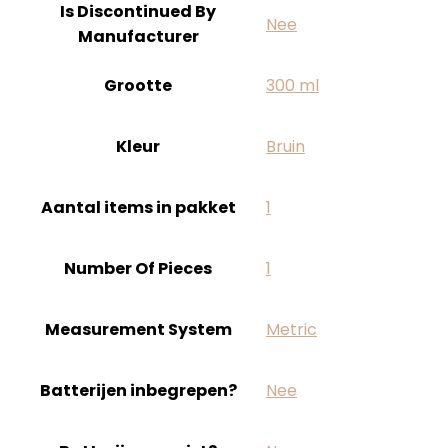
Is Discontinued By
‎Nee
Manufacturer
Grootte
‎300 ml
Kleur
‎Bruin
Aantal items in pakket
‎1
Number Of Pieces
‎1
Measurement System
‎Metric
Batterijen inbegrepen?
‎Nee