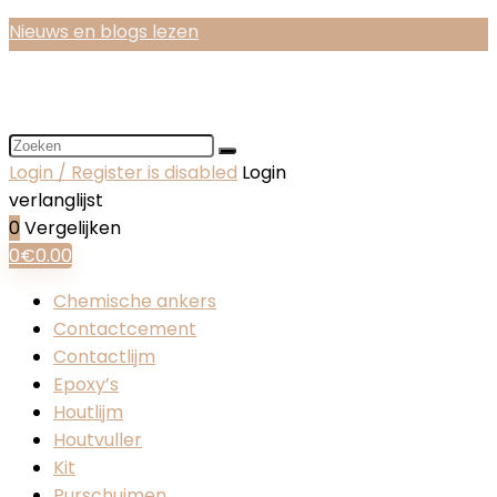
Nieuws en blogs lezen
Login / Register is disabled
Login
verlanglijst
0
Vergelijken
0
€
0.00
Chemische ankers
Contactcement
Contactlijm
Epoxy’s
Houtlijm
Houtvuller
Kit
Purschuimen