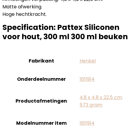
Matte afwerking.
Hoge hechtkracht.
Specification:
Pattex Siliconen
voor hout, 300 ml 300 ml beuken
Fabrikant
‎Henkel
Onderdeelnummer
‎1611914
‎4.8 x 4.8 x 22.5 cm;
Productafmetingen
573 gram
Modelnummer item
‎1611914