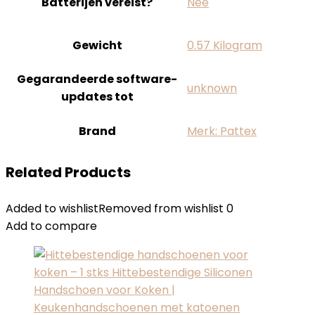
Batterijen vereist?
‎Nee
Gewicht
‎0.57 Kilogram
Gegarandeerde software-
‎unknown
updates tot
Brand
Merk: Pattex
Related Products
Added to wishlist
Removed from wishlist
0
Add to compare