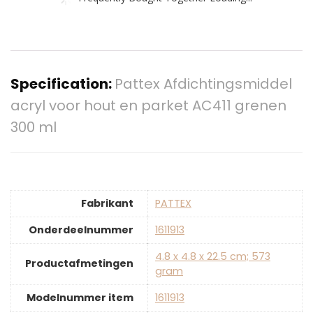
Specification:
Pattex Afdichtingsmiddel
acryl voor hout en parket AC411 grenen
300 ml
Fabrikant
‎PATTEX
Onderdeelnummer
‎1611913
‎4.8 x 4.8 x 22.5 cm; 573
Productafmetingen
gram
Modelnummer item
‎1611913