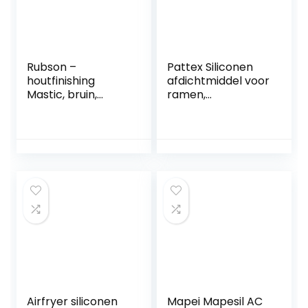
Rubson –
Pattex Siliconen
houtfinishing
afdichtmiddel voor
Mastic, bruin,
ramen,
2601645
transparant,
neutraal, laag,
elastisch, deuren,
ramen en
armaturen,
siliconen
armaturen voor
binnen en buiten,
geurloos, patroon
280 ml
Airfryer siliconen
Mapei Mapesil AC