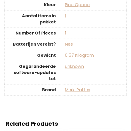
Kleur
‎Pino Opaco
Aantal items in
‎1
pakket
Number Of Pieces
‎1
Batterijen vereist?
‎Nee
Gewicht
‎0.57 Kilogram
Gegarandeerde
‎unknown
software-updates
tot
Brand
Merk: Pattex
Related Products