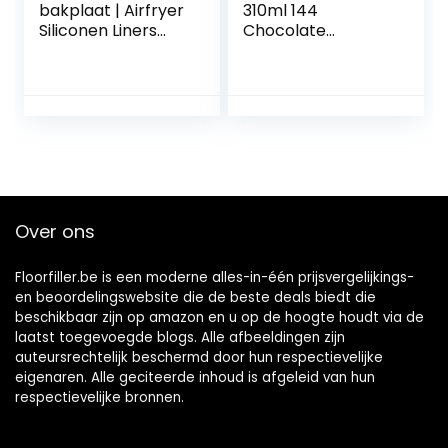
bakplaat | Airfryer
310ml 144
Siliconen Liners
Chocolate
Vierkant –
schimmelbestendi
Herbruikbare
ge siliconen
Airfryer Siliconen
afdichtmiddel
Pot met Handvat,
Hittebestendige
Non-stick Mand
Airfryer Oven
Accessoires
Generic
Over ons
Floorfiller.be is een moderne alles-in-één prijsvergelijkings-
en beoordelingswebsite die de beste deals biedt die
beschikbaar zijn op amazon en u op de hoogte houdt via de
laatst toegevoegde blogs. Alle afbeeldingen zijn
auteursrechtelijk beschermd door hun respectievelijke
eigenaren. Alle geciteerde inhoud is afgeleid van hun
respectievelijke bronnen.