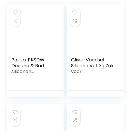
Pattex PKSDW
Glissa Voedsel
Douche & Bad
Silicone Vet 3g Zak
siliconen
voor
dispenser,
koffiezetapparate
eenvoudig gebruik
n Onderhoudssets
zonder patroon,
Armaturen
wit