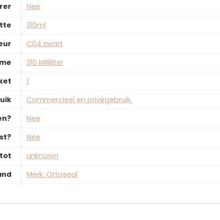
rer
‎Nee
tte
‎310ml
eur
‎C04 zwart
ume
‎310 Milliliter
ket
‎1
uik
‎Commercieel en privégebruik.
en?
‎Nee
st?
‎Nee
tot
‎unknown
and
Merk: Ottoseal