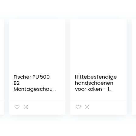
Fischer PU 500
Hittebestendige
B2
handschoenen
Montageschau
voor koken – 1
m
stks
Herstellerfarbe
Hittebestendige
Beige 50426
Siliconen
500ml
Handschoen
voor Koken |
Keukenhandsch
oenen met