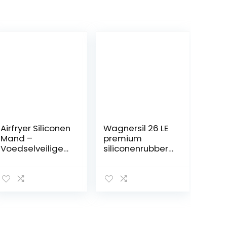
Airfryer Siliconen
Wagnersil 26 LE
Mand –
premium
Voedselveilige
siliconenrubber
Airfryer Siliconen
dubbele
Mand,Voedselve
siliconen,
ilige Airfryer
geschikt voor
Siliconen Pot
levensmiddelen,
met Handvat,
12 kg
Siliconen voor
Airfryer Oven