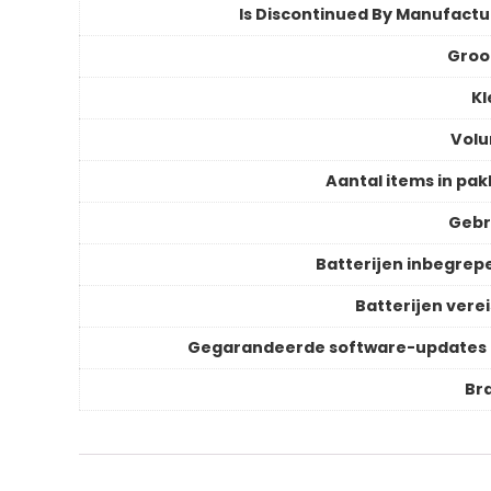
Is Discontinued By Manufactu
Groo
Kl
Vol
Aantal items in pak
Gebr
Batterijen inbegrep
Batterijen verei
Gegarandeerde software-updates 
Br