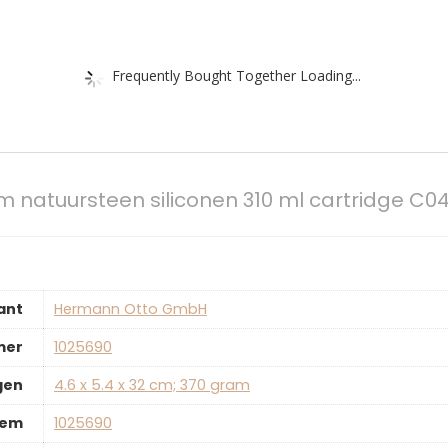
Frequently Bought Together Loading...
 natuursteen siliconen 310 ml cartridge C04
ant
‎Hermann Otto GmbH
mer
‎1025690
gen
‎4.6 x 5.4 x 32 cm; 370 gram
tem
‎1025690