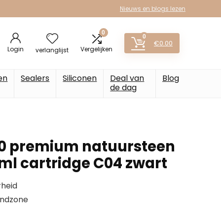
Nieuws en blogs lezen
0
0
€
0.00
Login
Vergelijken
verlanglijst
en
Sealers
Siliconen
Deal van
Blog
de dag
70 premium natuursteen
 ml cartridge C04 zwart
rheid
andzone