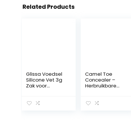
Related Products
Glissa Voedsel
Camel Toe
Silicone Vet 3g
Concealer –
Zak voor
Herbruikbare
koffiezetappara
Onzichtbare
ten
Zelfklevende
Onderhoudssets
Siliconen
Armaturen
Beschermer
voor
Damesleggings,
Zwemkleding en