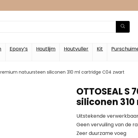
m
Epoxy’s
Houtlijm
Houtvuller
Kit
Purschuim
remium natuursteen siliconen 310 ml cartridge C04 zwart
OTTOSEAL S 
siliconen 310
Uitstekende verwerkbaa
Geen vervuiling van de r
Zeer duurzame voeg