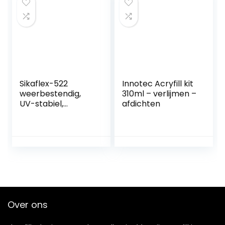
coatingsmiddelen,
wandreparatiemid
del, waterdicht
middel
Sikaflex-522
Innotec Acryfill kit
weerbestendig,
310ml – verlijmen –
UV-stabiel,
afdichten
zelfklevend
afdichtmiddel
(nieuwe versie van
Sikaflex-521 UV en
Sikaflex-221i)
300ml zwart
Over ons