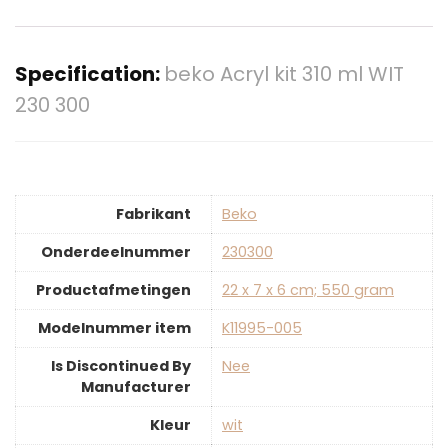
Specification:
beko Acryl kit 310 ml WIT
230 300
Fabrikant
‎Beko
Onderdeelnummer
‎230300
Productafmetingen
‎22 x 7 x 6 cm; 550 gram
Modelnummer item
‎K11995-005
Is Discontinued By
‎Nee
Manufacturer
Kleur
‎wit