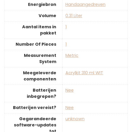
Energiebron
‎Handaangedreven
Volume
‎0.31 Liter
Aantal items in
‎1
pakket
Number Of Pieces
‎1
Measurement
‎Metric
System
Meegeleverde
‎Acrylkit 310 ml WIT
componenten
Batterijen
‎Nee
inbegrepen?
Batterijen vereist?
‎Nee
Gegarandeerde
‎unknown
software-updates
tot