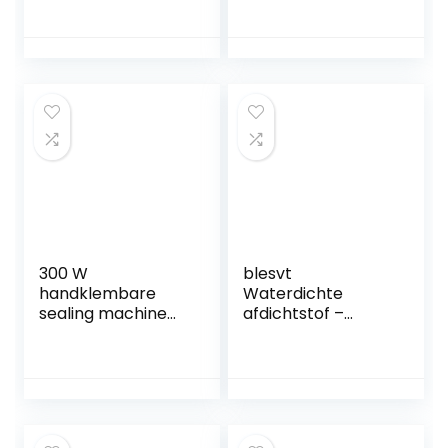
Handheld
ml.
Elektrische
Flessendop Caps
Sealer, Sealing
Capper Machine
voor 10-50mm
Ronde Caps (EU
Plug)
300 W
blesvt
handklembare
Waterdichte
sealing machine
afdichtstof –
tangafdichting
Onzichtbaar
machine sealers
waterdicht anti-
lek-
verzegelingsmidde
l, transparante
waterdichte