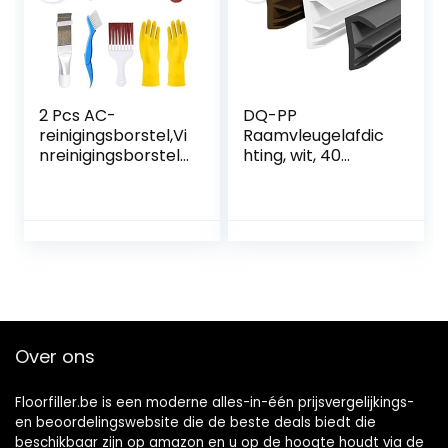
raamkristallen.
2 Pcs AC-
DQ-PP
reinigingsborstel,Vi
Raamvleugelafdic
nreinigingsborstel |
hting, wit, 40
6 In 1
meter, TPE-
Airconditioner
rubber, SFD-14,
Reinigingsgereeds
raamafdichting,
chap Kit, AC
vouwafdichting,
Ventilatieborstel
rubberen
Voor Huis, Blinde
afdichting,
Reinigingsborstel
vleugelvouwband,
Leling
afdichtband,
deurvouwafdichtin
Over ons
g, houten venster
Floorfiller.be is een moderne alles-in-één prijsvergelijkings-
en beoordelingswebsite die de beste deals biedt die
beschikbaar zijn op amazon en u op de hoogte houdt via de