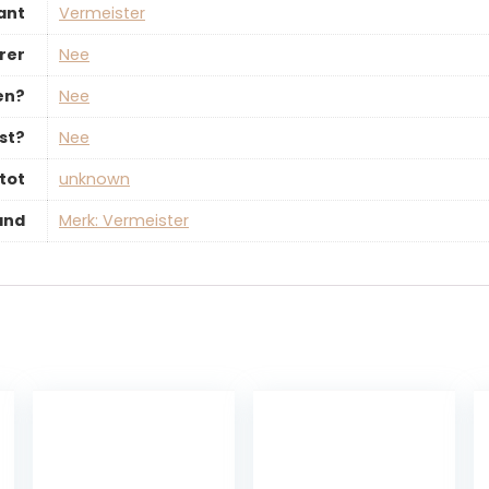
ant
‎Vermeister
rer
‎Nee
en?
‎Nee
st?
‎Nee
tot
‎unknown
and
Merk: Vermeister