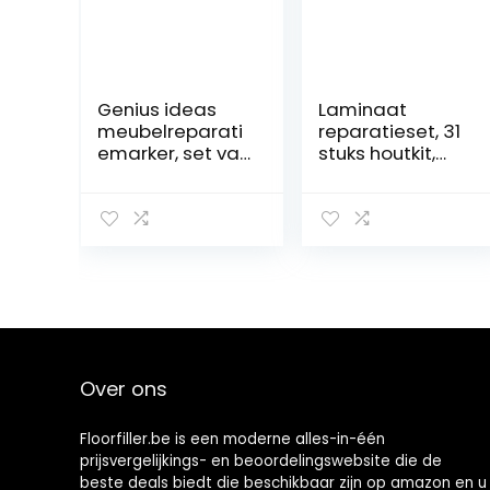
Genius ideas
Laminaat
meubelreparati
reparatieset, 31
emarker, set van
stuks houtkit,
6, R 018905
houtplamuurma
ssa, 18 kleuren,
parket,
reparatieset
voor hout,
repareer
eenvoudig je
houten meubels,
krassen en
scheuren
Over ons
Floorfiller.be is een moderne alles-in-één
prijsvergelijkings- en beoordelingswebsite die de
beste deals biedt die beschikbaar zijn op amazon en u