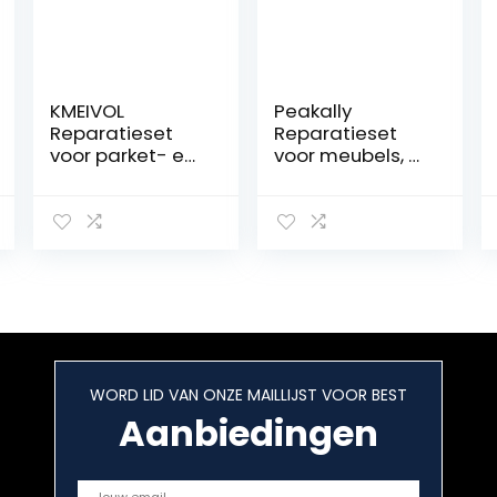
KMEIVOL
Peakally
Reparatieset
Reparatieset
voor parket- en
voor meubels, 21
laminaatvloeren
stuks
, 28-delige
reparatieset
houtplamuur,
voor meubels,
retoucheerstift
markeerstiften
– Gemakkelijk
en wasstokjes
opvullen van
met puntenset
defecten en
voor de
scheuren
reparatie van
meubels
WORD LID VAN ONZE MAILLIJST VOOR BEST
Aanbiedingen