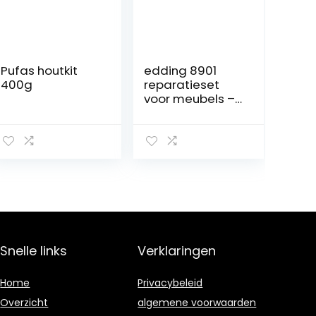
Pufas houtkit
edding 8901
400g
reparatieset
voor meubels –
wit – voor het
opvullen en
repareren van
krassen en
gaten bij
meubels en op
andere houten
oppervlakken
Snelle links
Verklaringen
Home
Privacybeleid
Overzicht
algemene voorwaarden