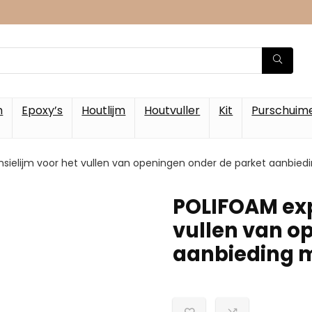
m
Epoxy’s
Houtlijm
Houtvuller
Kit
Purschuim
sielijm voor het vullen van openingen onder de parket aanbied
POLIFOAM exp
vullen van o
aanbieding 