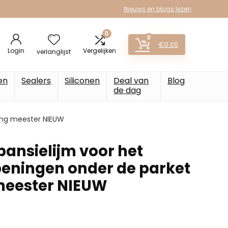
Nieuws en blogs lezen
0
0
€
0.00
Login
Vergelijken
verlanglijst
en
Sealers
Siliconen
Deal van
Blog
de dag
ing meester NIEUW
ansielijm voor het
peningen onder de parket
meester NIEUW