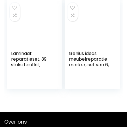
reparatie van
Laminaat
meubels
krasreparatieset
houtnerf Langdurig
effect voor touch-
ups en cover-ups
Laminaat
Genius ideas
reparatieset, 39
meubelreparatie
stuks houtkit,
marker, set van 6,
houtplamuurmass
R 018905
a, hardhout,
vloerreparatiekit,
houten vulpen,
met 8
meubelreparatie
markers,
houtreparatieset,
houtmarker voor
Over ons
het repareren van