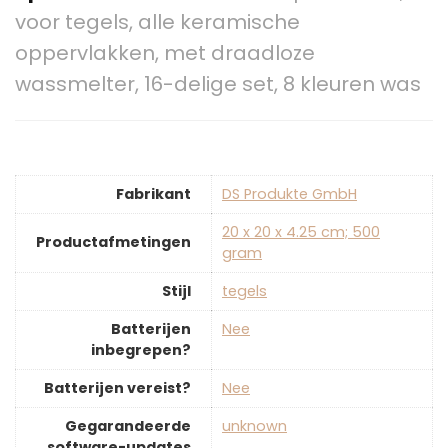
voor tegels, alle keramische
oppervlakken, met draadloze
wassmelter, 16-delige set, 8 kleuren was
Fabrikant
‎DS Produkte GmbH
‎20 x 20 x 4.25 cm; 500
Productafmetingen
gram
Stijl
‎tegels
Batterijen
‎Nee
inbegrepen?
Batterijen vereist?
‎Nee
Gegarandeerde
‎unknown
software-updates