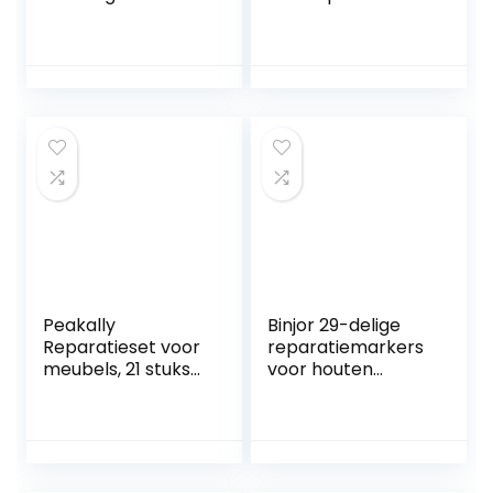
waxsticks met
180ml
slijper voor
vlekken, krassen,
houten vloer,
tafels, bureaus,
esdoorn, eiken,
kers, walnoot, grijs,
wit, zwart,
mahonie
Peakally
Binjor 29-delige
Reparatieset voor
reparatiemarkers
meubels, 21 stuks
voor houten
reparatieset voor
meubels
meubels,
retoucheren met
markeerstiften en
puntenslijper Wax
wasstokjes met
Sticks meerdere
puntenset voor de
kleuren houtvuller