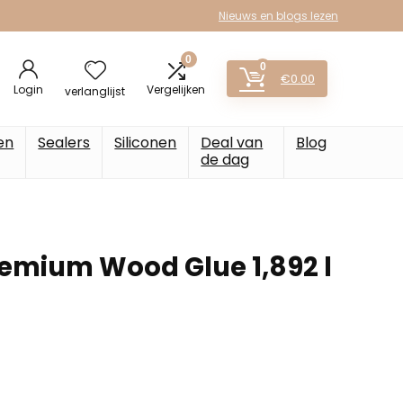
Nieuws en blogs lezen
0
0
€
0.00
Login
Vergelijken
verlanglijst
en
Sealers
Siliconen
Deal van
Blog
de dag
remium Wood Glue 1,892 l