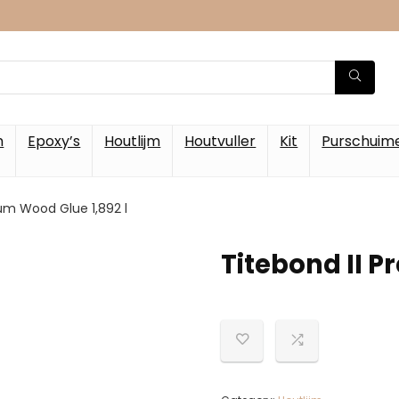
m
Epoxy’s
Houtlijm
Houtvuller
Kit
Purschuim
um Wood Glue 1,892 l
Titebond II P