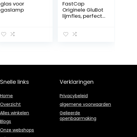
glas voor
FastCap
gaslamp
Originele GluBot
lijmfles, perfect
voor het netjes
en nauwkeurig
aanbrengen van
houtlijm (ca. 500
ml). GluBot
Snelle links
Verklaringen
Home
Privacybeleid
Overzicht
algemene voorwaarden
Alles winkelen
Gelieerde
openbaarmaking
Blogs
Onze webshops