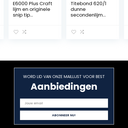
E6000 Plus Craft
Titebond 620/1
lijm en originele
dunne
snip tip
secondenlijm
mondstuk stof,
voor
hout, sieraden,
houtbewerking,
glas,
57 g
edelstenen,
kralen lijm
(56.1ml)
WORD LID VAN ONZE MAILLIJST VOOR BEST
Aanbiedingen