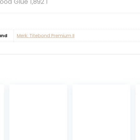
od Glue 1,892 l
and
Merk: Titebond Premium II