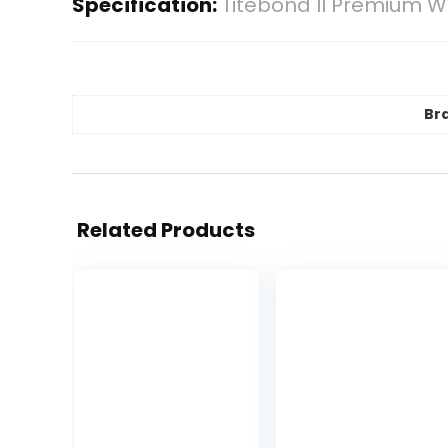
Specification:
Titebond II Premium Wo
Br
Related Products