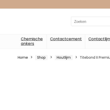
Chemische
Contactcement
Contactlij
ankers
Home
Shop
Houtlijm
Titebond II Premi