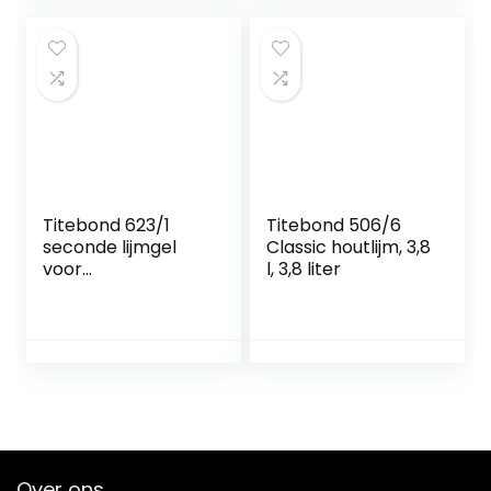
Titebond 623/1
Titebond 506/6
seconde lijmgel
Classic houtlijm, 3,8
voor
l, 3,8 liter
houtbewerking, 57
g
Over ons