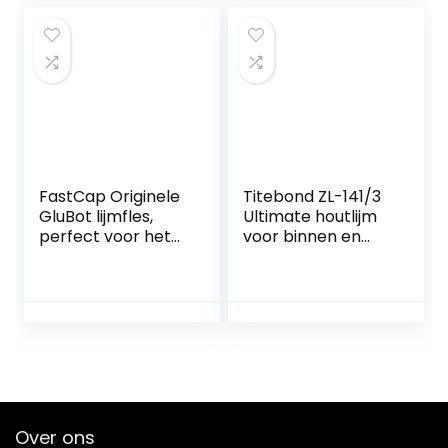
FastCap Originele
Titebond ZL-141/3
GluBot lijmfles,
Ultimate houtlijm
perfect voor het
voor binnen en
netjes en
buiten,
nauwkeurig
waterbestendig,
aanbrengen van
237 ml, Veelkleurig,
houtlijm (ca. 500
8 fl oz
ml). GluBot
Over ons