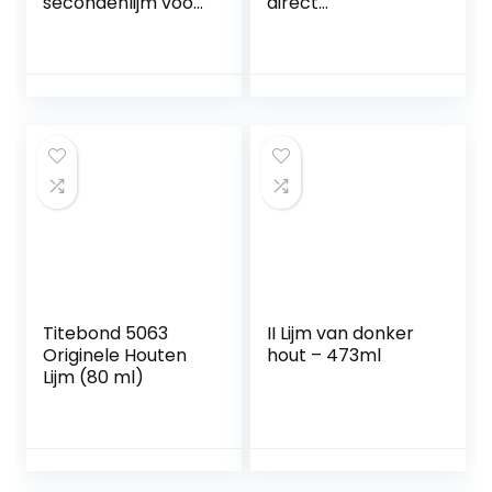
secondenlijm voor
direct
houtbewerking, 57
verwerkbare
g
houtlijm, 118 ml
Titebond 5063
II Lijm van donker
Originele Houten
hout – 473ml
Lijm (80 ml)