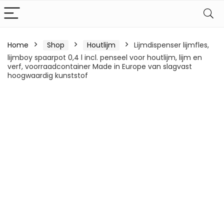
Home
Shop
Houtlijm
Lijmdispenser lijmfles,
lijmboy spaarpot 0,4 l incl. penseel voor houtlijm, lijm en
verf, voorraadcontainer Made in Europe van slagvast
hoogwaardig kunststof