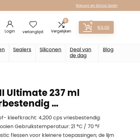
Nieuws en blogs lezen
0
0
€
0.00
Login
Vergelijken
verlanglijst
en
Sealers
Siliconen
Deal van
Blog
de dag
II Ultimate 237 ml
rbestendig …
f- kleefkracht: 4,200 cps vriesbestendig:
tdooien Gebruikstemperatuur: 21 °C / 70 °F
ic flessen voor kleinere toepassingen; de lijm