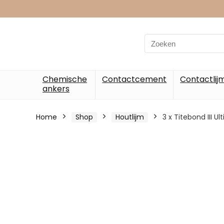
Chemische
Contactcement
Contactlij
ankers
Home
Shop
Houtlijm
3 x Titebond III 