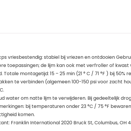
ps vriesbestendig: stabiel bij vriezen en ontdooien Gebru
re toepassingen; de lijm kan ook met verfroller of kwast
d. Totale montagetijd: 15 – 25 min (21 ° C / 71 °F ) bij 50% 
ken te verbinden (algemeen 100-150 psi voor zacht hout
C.
oud water om natte lijm te verwijderen. Bij gedeeltelijk dr
 Opmerkingen: bij temperaturen onder 23 °C / 75 °F beware
ttigheid komen.
ant: Franklin International 2020 Bruck St, Columbus, OH 4