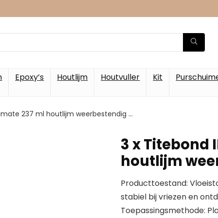
m
Epoxy’s
Houtlijm
Houtvuller
Kit
Purschuim
Ultimate 237 ml houtlijm weerbestendig …
3 x Titebond I
houtlijm wee
Producttoestand: Vloeisto
stabiel bij vriezen en on
Toepassingsmethode: Plast