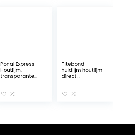
Ponal Express
Titebond
Houtlijm,
huidlijm houtlijm
transparante,
direct
sneldrogende
verwerkbare
houtlijm voor
houtlijm, 237 ml,
veelzijdig lijm-
501/3
en knutselwerk,
watervaste lijm
in praktische 120
g fles