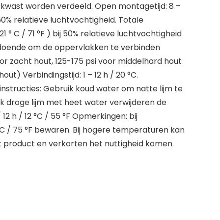
f kwast worden verdeeld. Open montagetijd: 8 –
j 50% relatieve luchtvochtigheid. Totale
1 ° C / 71 °F ) bij 50% relatieve luchtvochtigheid
doende om de oppervlakken te verbinden
or zacht hout, 125-175 psi voor middelhard hout
ut) Verbindingstijd: 1 – 12 h / 20 °C.
sinstructies: Gebruik koud water om natte lijm te
lijk droge lijm met heet water verwijderen de
 12 h / 12 °C / 55 °F Opmerkingen: bij
C / 75 °F bewaren. Bij hogere temperaturen kan
et product en verkorten het nuttigheid komen.