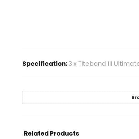
Specification:
3 x Titebond III Ultim
Br
Related Products