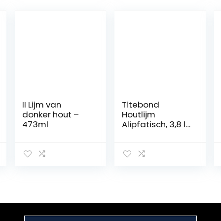
II Lijm van
Titebond
donker hout –
Houtlijm
473ml
Alipfatisch, 3,8 l
+ 473 ml