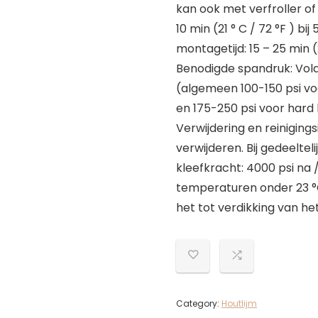
kan ook met verfroller o
10 min (21 ° C / 72 °F ) bi
montagetijd: 15 – 25 min (2
Benodigde spandruk: Vol
(algemeen 100-150 psi vo
en 175-250 psi voor hard ho
Verwijdering en reiniging
verwijderen. Bij gedeelte
kleefkracht: 4000 psi na /
temperaturen onder 23 °
het tot verdikking van h
Category:
Houtlijm