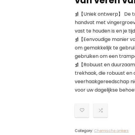
van veren va
⋬【Uniek ontwerp】 De tra
handvat met vingergroev
vast te houden is en je ti
⋬【Eenvoudige manier van
om gemakkelijk te gebrui
gebruiken om een trampol
⋬【Robuust en duurzaam】
trekhaak, die robuust en 
veerhaakgereedschap niet
voor uw dagelijkse behoef
Category:
Chemische ankers