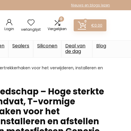
Nieuws en blogs lezen
0
0
€
0.00
Login
Vergelijken
verlanglijst
en
Sealers
Siliconen
Deal van
Blog
de dag
trekkerhaken voor het verwijderen, installeren en
edschap – Hoge sterkte
ndvat, T-vormige
aken voor het
installeren en afstellen