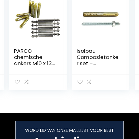
PARCO
Isolbau
chemische
Composietanke
ankers M10 x 130
r set –
+ ankerstang
composietanker
M10 RVS A4, met
cartridge
ETA-
styreenvrij V20 +
goedkeuring, 10
ankerstang
stuks
verzinkt M20 x
300 – ETA/ETAG
goedkeuring – 1
stuk
WORD LID VAN ONZE MAILLIJST VOOR BEST