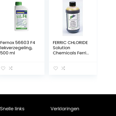
Fernox 56603 F4
FERRIC CHLORIDE
lekverzegeling,
Solution
500 ml
Chemicals Ferric
Chloride – Ferric
ChLORIDE
Solution by
UNBRANDED6472
Snelle links
Verklaringen