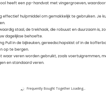
ool heeft een pp-handvat met vingergroeven, waardoor 
effectief hulpmiddel om gemakkelijk te gebruiken. Je k
en.
ig staal, de trekhaak, die robuust en duurzaam is, zo
uw dagelijkse behoefte.
Pull in de bijkeuken, gereedschapskist of in de kofferba
 en op te bergen.
 waar veren worden gebruikt, zoals voertuigremmen, m
igen en standaard veren.
Frequently Bought Together Loading...