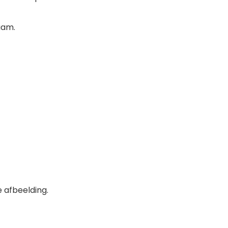
aam.
 afbeelding.