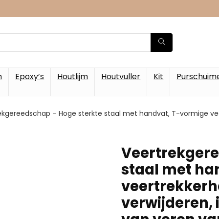
m
Epoxy’s
Houtlijm
Houtvuller
Kit
Purschuim
ekgereedschap – Hoge sterkte staal met handvat, T-vormige veer
Veertrekgere
staal met ha
veertrekkerh
verwijderen, 