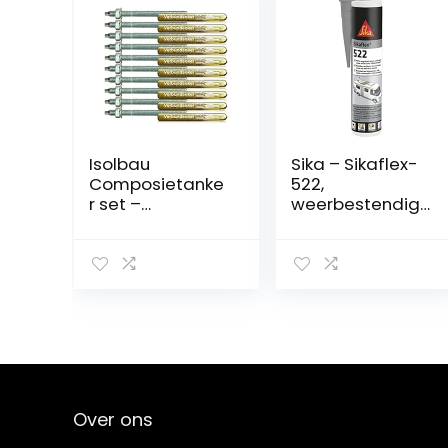
Isolbau
Sika – Sikaflex-
Composietanke
522,
r set –
weerbestendige
composietanker
, UV-bestendige,
cartridge
sterke
styreenvrij V08 +
hechtstof, 300
ankerstang
ml, grijs
verzinkt M8 x 110
– ETA/ETAG
goedkeuring –
10 stuks
Over ons