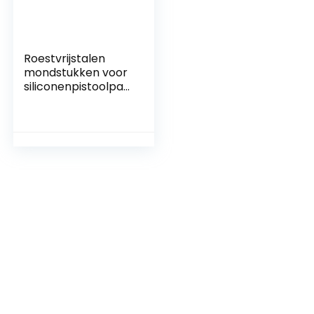
Roestvrijstalen
mondstukken voor
siliconenpistoolpat
roon, Ø 5-20 mm
werkingsmaat,
kleefmiddel en
afdichtingsgereeds
chap,
afdichtingspijp voor
siliconenverzegela
ar,
afdichtingshulpstuk
meerdere maten