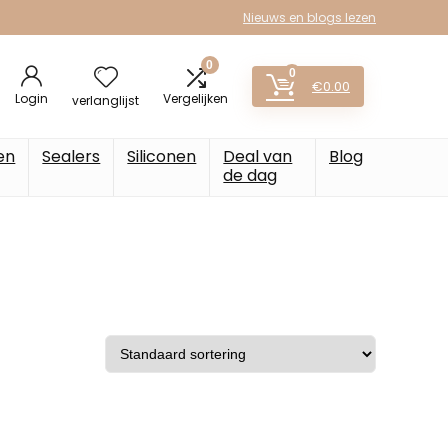
Nieuws en blogs lezen
0
0
€
0.00
Login
Vergelijken
verlanglijst
en
Sealers
Siliconen
Deal van
Blog
de dag