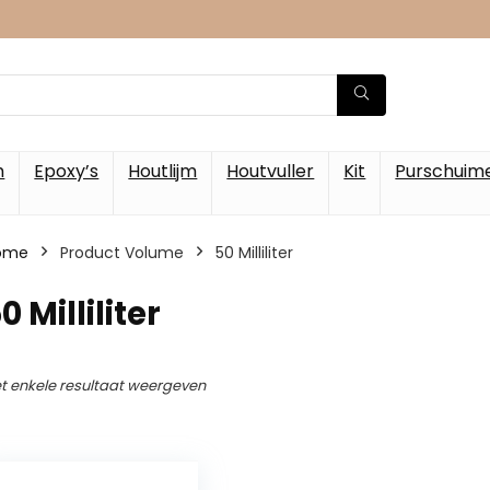
m
Epoxy’s
Houtlijm
Houtvuller
Kit
Purschuim
ome
Product Volume
‎50 Milliliter
50 Milliliter
t enkele resultaat weergeven