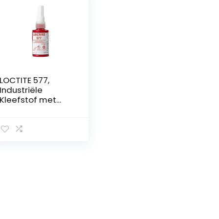
LOCTITE 577,
Industriële
Kleefstof met
gemiddelde
sterkte voor
draadafdichting,
Universele
vloeibare lijm
voor buizen en
metaaldraden,
chemisch
bestendig
draadafdichtmid
del, 50ml