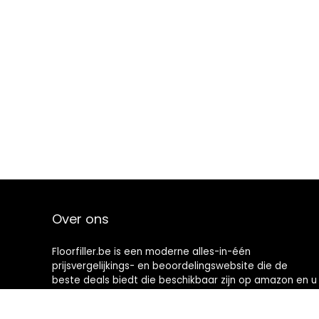
Over ons
Floorfiller.be is een moderne alles-in-één
prijsvergelijkings- en beoordelingswebsite die de
beste deals biedt die beschikbaar zijn op amazon en u
op de hoogte houdt via de laatst toegevoegde blogs.
Alle afbeeldingen zijn auteursrechtelijk beschermd