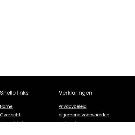
Snelle links
Verklaringen
Home
Privacybeleid
Overzicht
algemene voorwaarden
Alles winkelen
Gelieerde
openbaarmaking
Blogs