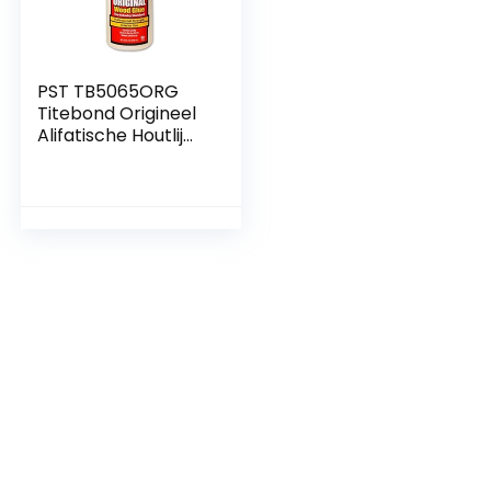
PST TB5065ORG
Titebond Origineel
Alifatische Houtlijm
946ml/32oz,
Crème