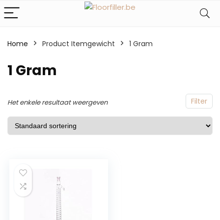
Home
Product Itemgewicht
‎1 Gram
‎1 Gram
Filter
Het enkele resultaat weergeven