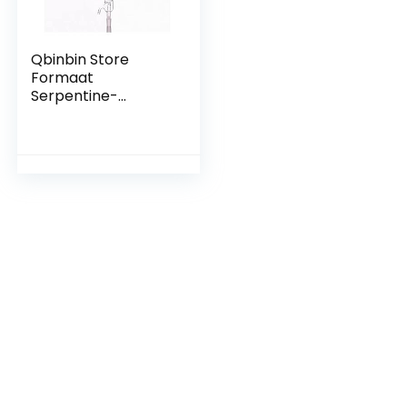
Qbinbin Store
Formaat
Serpentine-
condensator,
spiraalvormige
condensatie
Lengte 300mm,
condensor Graham
met opgerolde
binnenband,
standaard
grondmond 19/26
(Capacity : E.L.
300mm)