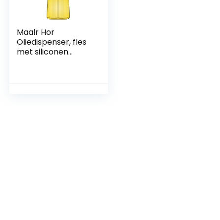
Maalr Hor
Oliedispenser, fles
met siliconen
borstel, 3-in-1 fles
olijfolie, 550 ml, 19
oz, herbruikbare
sojasaushouder
voor het koken